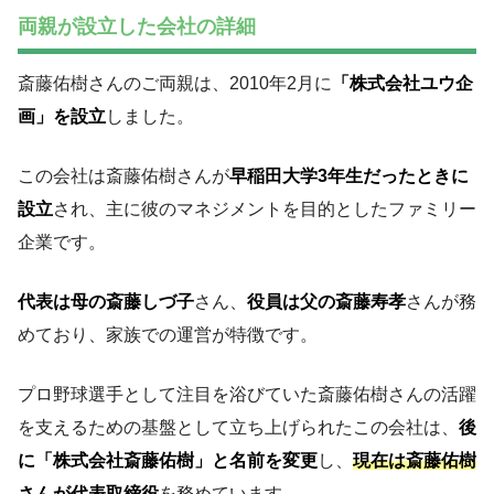
両親が設立した会社の詳細
斎藤佑樹さんのご両親は、2010年2月に
「株式会社ユウ企
画」を設立
しました。
この会社は斎藤佑樹さんが
早稲田大学3年生だったときに
設立
され、主に彼のマネジメントを目的としたファミリー
企業です。
代表は母の斎藤しづ子
さん、
役員は父の斎藤寿孝
さんが務
めており、家族での運営が特徴です。
プロ野球選手として注目を浴びていた斎藤佑樹さんの活躍
を支えるための基盤として立ち上げられたこの会社は、
後
に「株式会社斎藤佑樹」と名前を変更
し、
現在は斎藤佑樹
さんが代表取締役
を務めています。