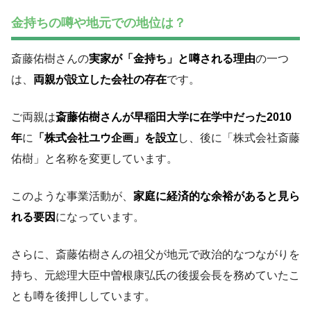
金持ちの噂や地元での地位は？
斎藤佑樹さんの
実家が「金持ち」と噂される理由
の一つ
は、
両親が設立した会社の存在
です。
ご両親は
斎藤佑樹さんが早稲田大学に在学中だった2010
年
に
「株式会社ユウ企画」を設立
し、後に「株式会社斎藤
佑樹」と名称を変更しています。
このような事業活動が、
家庭に経済的な余裕があると見ら
れる要因
になっています。
さらに、斎藤佑樹さんの祖父が地元で政治的なつながりを
持ち、元総理大臣中曽根康弘氏の後援会長を務めていたこ
とも噂を後押ししています。