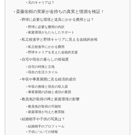
兄のキャリアは？
斎藤佑樹の実家が金持ちの真実と憶測を検証！
野球に必要な環境と道具にかかる費用とは？
野球に必要な費用の内訳
家庭環境がもたらしたサポート
私立校進学と野球キャリアに見える金銭的余裕
私立校進学にかかる費用
野球キャリアを支えた金銭的支援
自宅や現在の暮らしの裕福度
自宅の特徴と立地
現在の生活スタイル
年収や事業展開に見る経済的成功
年収の推移と現在の収入源
事業展開の詳細と成功の要因
教員免許取得の噂と家庭環境の影響
教員免許取得の可能性
家庭環境が与えた教育観
結婚相手や子供の写真は？
結婚相手のプロフィール
子供についての情報