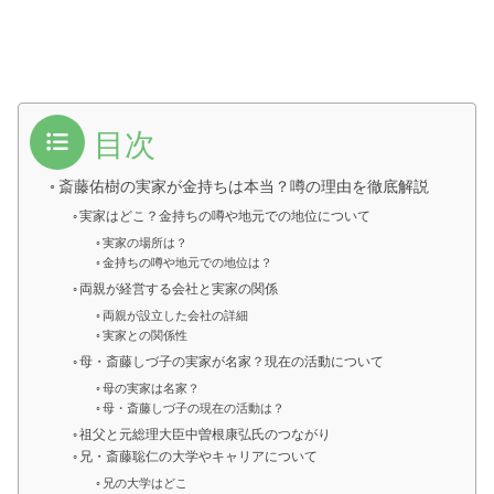
目次
斎藤佑樹の実家が金持ちは本当？噂の理由を徹底解説
実家はどこ？金持ちの噂や地元での地位について
実家の場所は？
金持ちの噂や地元での地位は？
両親が経営する会社と実家の関係
両親が設立した会社の詳細
実家との関係性
母・斎藤しづ子の実家が名家？現在の活動について
母の実家は名家？
母・斎藤しづ子の現在の活動は？
祖父と元総理大臣中曽根康弘氏のつながり
兄・斎藤聡仁の大学やキャリアについて
兄の大学はどこ