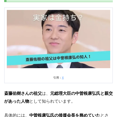
引用：
X
斎藤佑樹さんの祖父
は、
元総理大臣の中曽根康弘氏と親交
があった人物
として知られています。
具体的には、
中曽根康弘氏の後援会長を務めていた
とさ