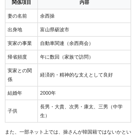
関係項目
内容
妻の名前
余西操
出身地
富山県砺波市
実家の事業
自動車関連（余西商会）
帰省頻度
年に数回（家族で訪問）
実家との関
経済的・精神的な支えとして良好
係
結婚年
2000年
長男・大貴、次男・康太、三男（中学
子供
生）
また、一部ネット上では、操さんが韓国籍ではないかとい