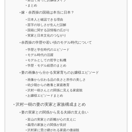
まとめ
嫁・余西操の国籍は本当に日本？
日本人と確認できる理由
苗字の珍しさが生んだ誤解
国籍に関する誤情報の広がり
実家と日本文化のつながり
余西操の学歴や若い頃のモデル時代について
学歴と学生時代のエピソード
モデル時代の活躍
モデルとしての哲学と転機
学歴・モデル経歴のまとめ
妻の画像から分かる実家育ちのお嬢様エピソード
画像から伝わる品の良さと所作の美しさ
幼少期からの教養と家庭教育
沢村一樹さんとの関係に見える家庭観
お嬢様エピソードまとめ
沢村一樹の妻の実家と家族構成まとめ
妻の実家との関係から見る夫婦の支え合い
富山の実家との距離が心の支えに
義理の家族との関係が良好
沢村家に受け継がれる家庭の価値観