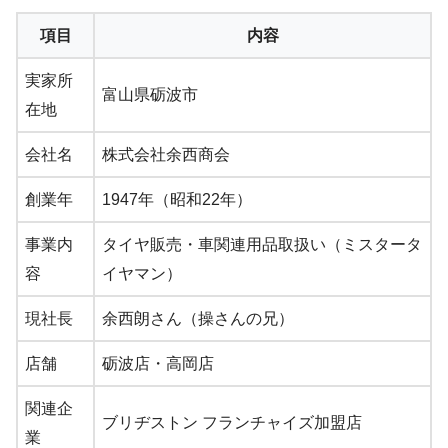
項目
内容
実家所
富山県砺波市
在地
会社名
株式会社余西商会
創業年
1947年（昭和22年）
事業内
タイヤ販売・車関連用品取扱い（ミスタータ
容
イヤマン）
現社長
余西朗さん（操さんの兄）
店舗
砺波店・高岡店
関連企
ブリヂストン フランチャイズ加盟店
業