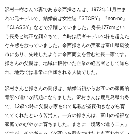
沢村一樹さんの妻である余西操さんは、1972年11月生ま
れの元モデルで、結婚前は女性誌『STORY』『non-no』
『CLASSY』などで活躍していました。身長177cmとい
う長身と端正な顔立ちで、当時は読者モデルの枠を超えた
存在感を放っていました。余西操さんの実家は富山県砺波
市にあり、先述したように余西商会を営む社長一家です。
操さんの父親は、地域に根付いた企業の経営者として知ら
れ、地元では非常に信頼される人物でした。
沢村さんと操さんの関係は、結婚当初からお互いの家庭的
背景の違いが話題になりました。沢村さんは鹿児島県出身
で、12歳の時に父親が家を出て母親が昼夜働きながら育
ててくれたという苦労人。一方の操さんは、富山の裕福な
家庭でのびやかに育ちました。まさに「境遇の違う二人」
ですが、そのギャップが互いを惹きつけたとも言われてい