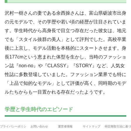
沢村一樹さんの妻である余西操さんは、富山県砺波市出身
の元モデルで、その学歴や若い頃の経歴が注目されていま
す。学生時代から高身長で目立つ存在だった彼女は、地元
でも「スタイル抜群の美人」として評判でした。高校卒業
後に上京し、モデル活動を本格的にスタートさせます。身
長177cmという恵まれた体型を生かし、当時のファッショ
ン誌『non-no』や『CLASSY』『STORY』など、人気女
性誌に多数登場していました。ファッション業界でも特に
「上品で知的なモデル」として評価が高く、同時期のモデ
ルたちからも一目置かれる存在だったようです。
学歴と学生時代のエピソード
富山県の中でも教育水準の高い地域として知られる砺波市
プライバシーポリシー
お問い合わせ
運営者情報
サイトマップ
特定商取引法に基づ