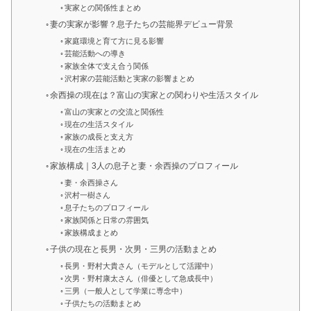
実家との関係性まとめ
妻の実家が影響？息子たちの芸能界デビュー背景
家庭環境と育て方に見る影響
芸能活動への導き
家族全体で支え合う関係
沢村家の芸能活動と実家の影響まとめ
余西操の現在は？富山の実家との関わりや生活スタイル
富山の実家との交流と関係性
現在の生活スタイル
家族の成長と支え方
現在の生活まとめ
家族構成｜3人の息子と妻・余西操のプロフィール
妻・余西操さん
沢村一樹さん
息子たちのプロフィール
家族関係と日常の雰囲気
家族構成まとめ
子供の現在と長男・次男・三男の活動まとめ
長男・野村大貴さん（モデルとして活躍中）
次男・野村康太さん（俳優として急成長中）
三男（一般人として学業に専念中）
子供たちの活動まとめ