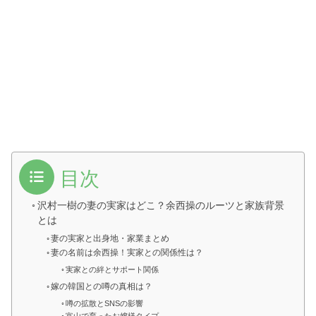
目次
沢村一樹の妻の実家はどこ？余西操のルーツと家族背景
とは
妻の実家と出身地・家業まとめ
妻の名前は余西操！実家との関係性は？
実家との絆とサポート関係
嫁の韓国との噂の真相は？
噂の拡散とSNSの影響
富山で育ったお嬢様タイプ