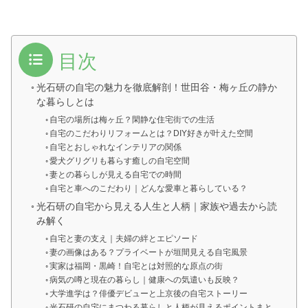
目次
光石研の自宅の魅力を徹底解剖！世田谷・梅ヶ丘の静か
な暮らしとは
自宅の場所は梅ヶ丘？閑静な住宅街での生活
自宅のこだわりリフォームとは？DIY好きが叶えた空間
自宅とおしゃれなインテリアの関係
愛犬グリグリも暮らす癒しの自宅空間
妻との暮らしが見える自宅での時間
自宅と車へのこだわり｜どんな愛車と暮らしている？
光石研の自宅から見える人生と人柄｜家族や過去から読
み解く
自宅と妻の支え｜夫婦の絆とエピソード
妻の画像はある？プライベートが垣間見える自宅風景
実家は福岡・黒崎！自宅とは対照的な原点の街
病気の噂と現在の暮らし｜健康への気遣いも反映？
大学進学は？俳優デビューと上京後の自宅ストーリー
光石研の自宅にまつわる暮らしと人柄が見えるポイントまと