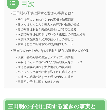
目次
三田明の子供に関する驚きの事実とは？
子供は何人いるのか？その真相を徹底調査！
奥さんはどんな人？美人との評判や結婚の経緯
妻の写真はある？夫婦の知られざる姿に迫る
家族の写真は公開されている？親戚との関係も紹介
家族構成を調査！兄弟や姪っ子との絆とは
実家はどこ？昭島市での幼少期エピソード
三田明の子供がいない理由と現在の家族との関係
現在｜妻の死後の生活とメディア出演情報
年収はいくら？現在の収入や活動状況をチェック
やけど事故の真相｜大火傷からの復活劇
ハイジャック事件に巻き込まれた過去とは？
家族との感動秘話｜姪や甥への想いに注目
三田明の子供に関する総まとめ
三田明の子供に関する驚きの事実と