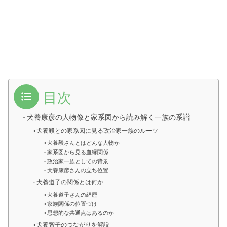
目次
犬養康彦の人物像と家系図から読み解く一族の系譜
犬養毅との家系図に見る政治家一族のルーツ
犬養毅さんとはどんな人物か
家系図から見る血縁関係
政治家一族としての背景
犬養康彦さんの立ち位置
犬養道子の関係とは何か
犬養道子さんの経歴
家族関係の位置づけ
思想的な共通点はあるのか
犬養智子のつながりを解説