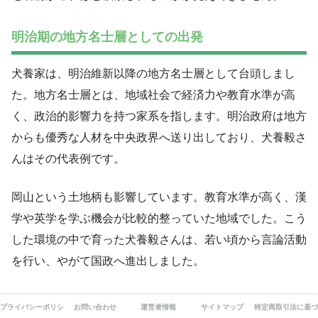
明治期の地方名士層としての出発
犬養家は、明治維新以降の地方名士層として台頭しまし
た。地方名士層とは、地域社会で経済力や教育水準が高
く、政治的影響力を持つ家系を指します。明治政府は地方
からも優秀な人材を中央政界へ送り出しており、犬養毅さ
んはその代表例です。
岡山という土地柄も影響しています。教育水準が高く、漢
学や英学を学ぶ機会が比較的整っていた地域でした。こう
した環境の中で育った犬養毅さんは、若い頃から言論活動
を行い、やがて国政へ進出しました。
大正デモクラシーと政党政治
プライバシーポリシー
お問い合わせ
運営者情報
サイトマップ
特定商取引法に基づ