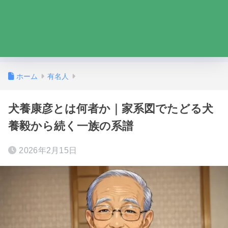
ホーム
有名人
犬養康彦とは何者か｜家系図でたどる犬
養毅から続く一族の系譜
2026年2月15日