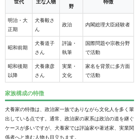
世代
主な人物
特徴
野
明治・大
犬養毅さ
政治
内閣総理大臣経験者
正期
ん
犬養道子
評論・
国際問題や宗教分野
昭和前期
さん
執筆
で活動
昭和後期
犬養康彦
実業・
家名を背景に多方面
以降
さん
文化
で活動
家族構成の特徴
犬養家の特徴は、政治家一族でありながら文化人を多く輩
出している点です。通常、政治家の家系は政治の道を継ぐ
ケースが多いですが、犬養家では評論家や著述家、実業関
係者へと進む人物も目立ちます。