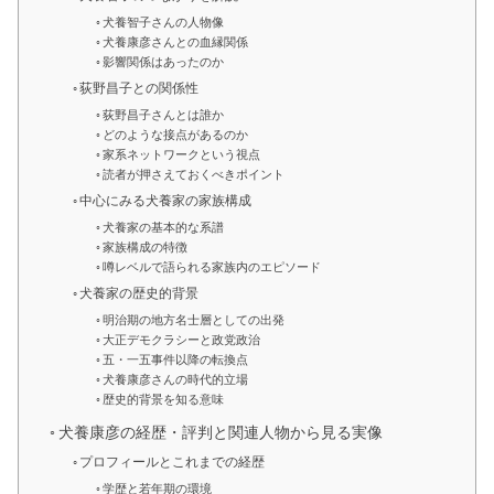
犬養智子さんの人物像
犬養康彦さんとの血縁関係
影響関係はあったのか
荻野昌子との関係性
荻野昌子さんとは誰か
どのような接点があるのか
家系ネットワークという視点
読者が押さえておくべきポイント
中心にみる犬養家の家族構成
犬養家の基本的な系譜
家族構成の特徴
噂レベルで語られる家族内のエピソード
犬養家の歴史的背景
明治期の地方名士層としての出発
大正デモクラシーと政党政治
五・一五事件以降の転換点
犬養康彦さんの時代的立場
歴史的背景を知る意味
犬養康彦の経歴・評判と関連人物から見る実像
プロフィールとこれまでの経歴
学歴と若年期の環境