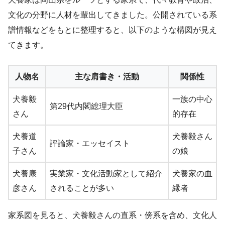
文化の分野に人材を輩出してきました。公開されている系
譜情報などをもとに整理すると、以下のような構図が見え
てきます。
人物名
主な肩書き・活動
関係性
犬養毅
一族の中心
第29代内閣総理大臣
さん
的存在
犬養道
犬養毅さん
評論家・エッセイスト
子さん
の娘
犬養康
実業家・文化活動家として紹介
犬養家の血
彦さん
されることが多い
縁者
家系図を見ると、犬養毅さんの直系・傍系を含め、文化人